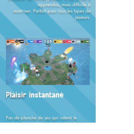
apprendre, mais difficile à
maîtriser. Parfait pour tous les types de
joueurs.
Plaisir
instantané
Pas de planche de jeu qui ralenti le
rythme. Jouez directement à l'un de nos 4
modes de jeu créatifs ou participez à un